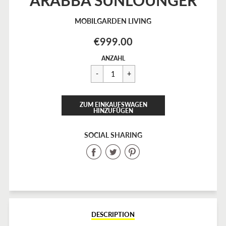
MOBILGARDEN LIVING
€999.00
Regulärer
€999.00
ANZAHL
Preis
ERROR
ZUM EINKAUFSWAGEN
HINZUFÜGEN
HINZUGEFÜGT
SOCIAL SHARING
Share
Share
Share
on
on
on
Facebook
Twitter
Pinterest
DESCRIPTION